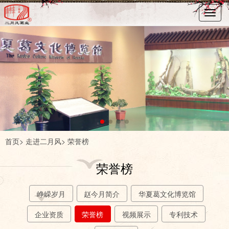
Toggl
navig
首页
> 走进二月风> 荣誉榜
荣誉榜
峥嵘岁月
赵今月简介
华夏葛文化博览馆
企业资质
荣誉榜
视频展示
专利技术