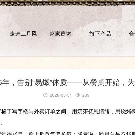
走进二月风
赵家葛坊
旗下产品
合
26年，告别“易燃”体质——从餐桌开始，
2026-05-31
239
们穿梭于写字楼与外卖订单之间，用奶茶抚慰情绪，用烧烤
”。
就觉得胀气，脸上反反复复长痘；或者说：肠胃总是不舒