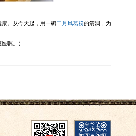
健康。从今天起，用一碗
二月风葛粉
的清润，为
遵医嘱。）