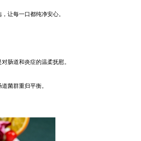
选，让每一口都纯净安心。
是对肠道和炎症的温柔抚慰。
肠道菌群重归平衡。