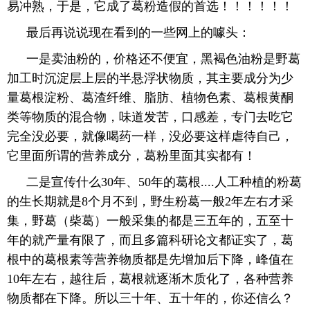
易冲熟，于是，它成了葛粉造假的首选！！！！！！
最后再说说现在看到的一些网上的噱头：
一是卖油粉的，价格还不便宜，黑褐色油粉是野葛
加工时沉淀层上层的半悬浮状物质，其主要成分为少
量葛根淀粉、葛渣纤维、脂肪、植物色素、葛根黄酮
类等物质的混合物，味道发苦，口感差，专门去吃它
完全没必要，就像喝药一样，没必要这样虐待自己，
它里面所谓的营养成分，葛粉里面其实都有！
二是宣传什么30年、50年的葛根....人工种植的粉葛
的生长期就是8个月不到，野生粉葛一般2年左右才采
集，野葛（柴葛）一般采集的都是三五年的，五至十
年的就产量有限了，而且多篇科研论文都证实了，葛
根中的葛根素等营养物质都是先增加后下降，峰值在
10年左右，越往后，葛根就逐渐木质化了，各种营养
物质都在下降。所以三十年、五十年的，你还信么？