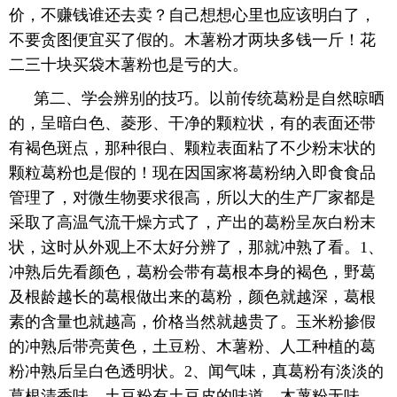
价，不赚钱谁还去卖？自己想想心里也应该明白了，
不要贪图便宜买了假的。木薯粉才两块多钱一斤！花
二三十块买袋木薯粉也是亏的大。
第二、学会辨别的技巧。以前传统葛粉是自然晾晒
的，呈暗白色、菱形、干净的颗粒状，有的表面还带
有褐色斑点，那种很白、颗粒表面粘了不少粉末状的
颗粒葛粉也是假的！现在因国家将葛粉纳入即食食品
管理了，对微生物要求很高，所以大的生产厂家都是
采取了高温气流干燥方式了，产出的葛粉呈灰白粉末
状，这时从外观上不太好分辨了，那就冲熟了看。1、
冲熟后先看颜色，葛粉会带有葛根本身的褐色，野葛
及根龄越长的葛根做出来的葛粉，颜色就越深，葛根
素的含量也就越高，价格当然就越贵了。玉米粉掺假
的冲熟后带亮黄色，土豆粉、木薯粉、人工种植的葛
粉冲熟后呈白色透明状。2、闻气味，真葛粉有淡淡的
葛根清香味，土豆粉有土豆皮的味道，木薯粉无味