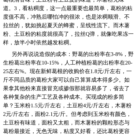
道。3，看粘稠度，这一点最重要也最简单，葛粉的粘
度值不高，冲熟后哪怕冲的很浓，也是浓稠顺滑、不
拉丝的，犹如挑起夏天的蜂蜜，呈线性流下。而木薯
粉、土豆粉的粘度就很高了，拉丝Q弹，就像吃果冻一
样，放半小时依然越发粘稠。
另外再说说造假的成本：野葛的出粉率在3-8%，野
生粉葛出粉率在10-15%，人工种植粉葛的出粉率在20-
25左右%。现在新鲜葛根的收购价在1.8元/斤左右，一
斤不同品质的葛粉大家可以自己算算成本得多少。如
果拿其他粉来直接冒充或掺假那就容易多了，省去了
各种复杂的生产工艺及各种成本。买现成的粉多简
单？玉米粉1.5元/斤左右，土豆粉4元/斤左右，木薯粉
2元/斤左右，面粉2.1元/斤。但考虑到玉米粉有颜色，
土豆粉有味道，面粉又太粗，而木薯粉的颗粒形态与
葛粉最接近，无色无味，粘度又好看，还比葛粉更容