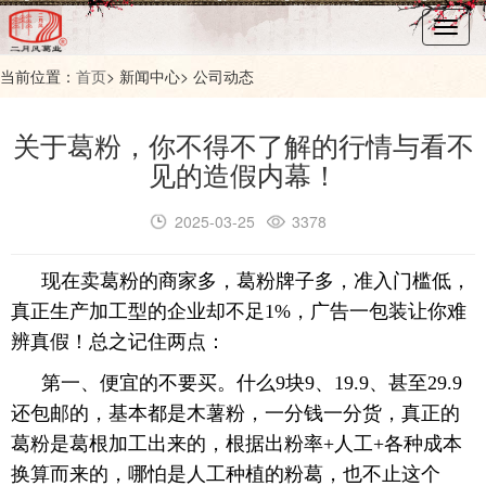
Toggl
navig
当前位置：
首页
> 新闻中心> 公司动态
关于葛粉，你不得不了解的行情与看不
见的造假内幕！
2025-03-25
3378
现在卖葛粉的商家多，葛粉牌子多，准入门槛低，
真正生产加工型的企业却不足1%，广告一包装让你难
辨真假！总之记住两点：
第一、便宜的不要买。什么9块9、19.9、甚至29.9
还包邮的，基本都是木薯粉，一分钱一分货，真正的
葛粉是葛根加工出来的，根据出粉率+人工+各种成本
换算而来的，哪怕是人工种植的粉葛，也不止这个